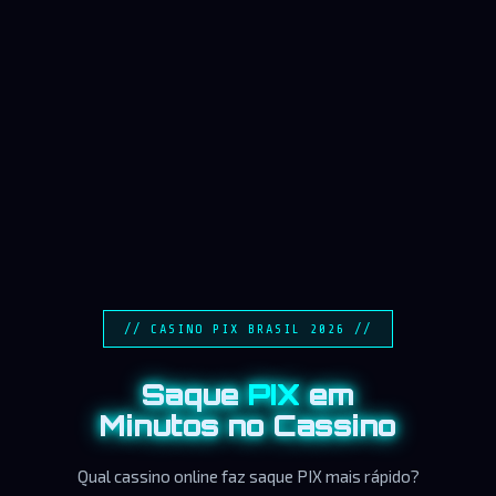
// CASINO PIX BRASIL 2026 //
Saque
PIX
em
Minutos no Cassino
Qual cassino online faz saque PIX mais rápido?